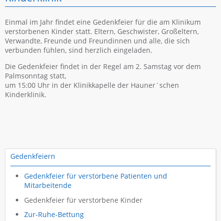
Konzept der Seelsorge
Einmal im Jahr findet eine Gedenkfeier für die am Klinikum
Kliniken
verstorbenen Kinder statt. Eltern, Geschwister, Großeltern,
LMU Klinikum Innenstadt - Ziemssenstraße
Verwandte, Freunde und Freundinnen und alle, die sich
verbunden fühlen, sind herzlich eingeladen.
Augenklinik
Haunersche Kinderklinik
Die Gedenkfeier findet in der Regel am 2. Samstag vor dem
Palmsonntag statt,
Kinder- und Jugendpsychiatrie
um 15:00 Uhr in der Klinikkapelle der Hauner´schen
Mund-Kiefer-Gesichtschirurgie
Kinderklinik.
Psychiatrie
Haus Pettenkoferstraße 8a
Ausbildung Ehrenamtliche
Gedenkfeiern
Navigation
Gedenkfeier für verstorbene Patienten und
überspringen
Mitarbeitende
Gedenkfeier für verstorbene Kinder
Zur-Ruhe-Bettung