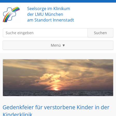
Seelsorge im Klinikum
der LMU München
am Standort Innenstadt
Suchbegriffe
Suchen
Menü
Navigation
Startseite
überspringen
Patienten und Angehörige
Erreichbarkeit
Hauptamtlich Mitarbeitende
Ehrenamtlich Mitarbeitende
Klinikkapellen
Gottesdienste
Gedenkfeier für verstorbene Kinder in der
Gedenkfeiern
Kinderklinik